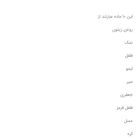
این 10 ماده عبارتند از:
روغن زیتون
نمک
فلفل
لیمو
سیر
جعفری
فلفل قرمز
عسل
کره